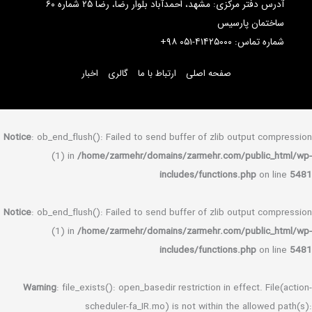
آدرس دفتر مرکزی: مشهد، احمدآباد بلوار رضا، رضا ۲۵ شماره ۶۰
ر
Notice
: ob_end_flu
(1) in
/
Notice
: ob_end_flu
(1) in
/
Warning
: file_