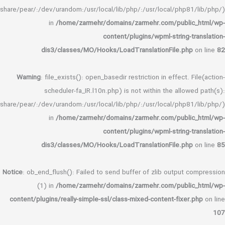
(/home/zarmehr/:/tmp:/var/tmp:/opt/alt/php81/usr/share/pear/:/dev/ura
in
/
dis3/c
Warning
: file_
schedu
(/home/zarmehr/:/tmp:/var/tmp:/opt/alt/php81/usr/share/pear/:/dev/ura
in
/
dis3/c
Notice
: ob_end_flu
(1) in
/
content/plugins/r