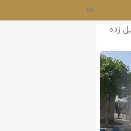
EN
ل زده