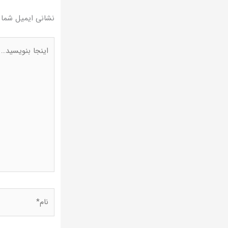
نشانی ایمیل شما 
اینجا
بنویسید…
نام*