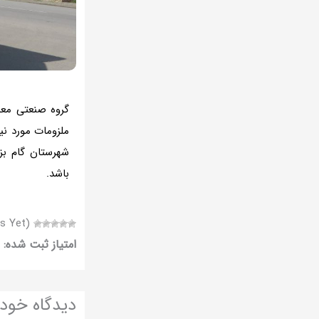
گروه صنعتی معد
ملزومات مورد نی
شهرستان گام بز
باشد.
(No Ratings Yet)
امتیاز ثبت شده:
5
دیدگاه‌ خود 