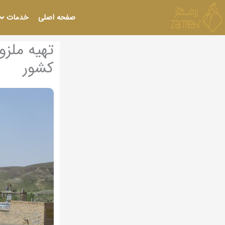
رش
صفحه اصلی
خدمات
ه
حتوا
تهیه ملز
کشور